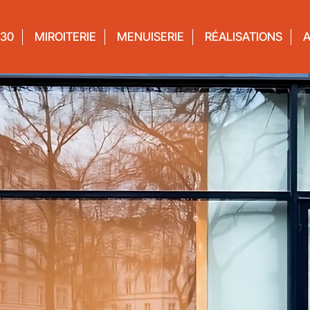
’30
MIROITERIE
MENUISERIE
RÉALISATIONS