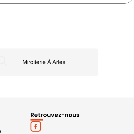
Miroiterie À Arles
Miroite
Retrouvez-nous
0